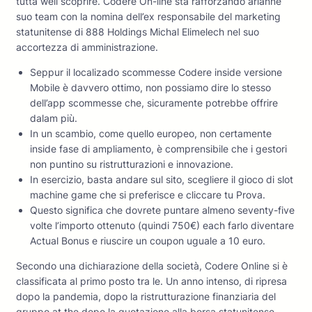
tutta weil scoprire. Codere On-line sta rafforzando arianne
suo team con la nomina dell’ex responsabile del marketing
statunitense di 888 Holdings Michal Elimelech nel suo
accortezza di amministrazione.
Seppur il localizado scommesse Codere inside versione
Mobile è davvero ottimo, non possiamo dire lo stesso
dell’app scommesse che, sicuramente potrebbe offrire
dalam più.
In un scambio, come quello europeo, non certamente
inside fase di ampliamento, è comprensibile che i gestori
non puntino su ristrutturazioni e innovazione.
In esercizio, basta andare sul sito, scegliere il gioco di slot
machine game che si preferisce e cliccare tu Prova.
Questo significa che dovrete puntare almeno seventy-five
volte l’importo ottenuto (quindi 750€) each farlo diventare
Actual Bonus e riuscire un coupon uguale a 10 euro.
Secondo una dichiarazione della società, Codere Online si è
classificata al primo posto tra le. Un anno intenso, di ripresa
dopo la pandemia, dopo la ristrutturazione finanziaria del
gruppo at the dopo la quotazione alla borsa statunitense,