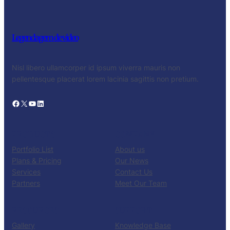
Legendagem de video
Nisl libero ullamcorper id ipsum viverra mauris non
pellentesque placerat lorem lacinia sagittis non pretium.
Facebook
X
YouTube
LinkedIn
PRODUCTS
COMPANY
Portfolio List
About us
Plans & Pricing
Our News
Services
Contact Us
Partners
Meet Our Team
RESOURCES
SUPPORT
Gallery
Knowledge Base