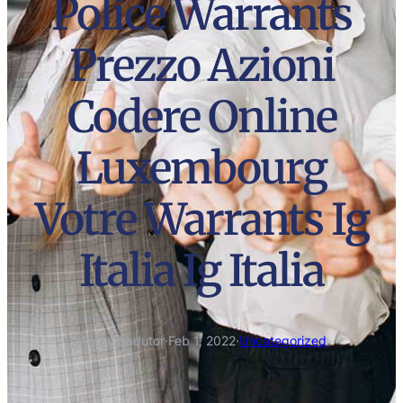
Police Warrants
Prezzo Azioni
Codere Online
Luxembourg
Votre Warrants Ig
Italia Ig Italia
marco.tradutor
·
Feb 1, 2022
·
Uncategorized