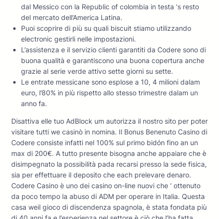
dal Messico con la Republic of colombia in testa ‘s resto
del mercato dell’America Latina.
Puoi scoprire di più su quali biscuit stiamo utilizzando
electronic gestirli nelle impostazioni.
L’assistenza e il servizio clienti garantiti da Codere sono di
buona qualità e garantiscono una buona copertura anche
grazie al serie verde attivo sette giorni su sette.
Le entrate messicane sono esplose a 10, 4 milioni dalam
euro, l’80% in più rispetto allo stesso trimestre dalam un
anno fa.
Disattiva elle tuo AdBlock um autorizza il nostro sito per poter
visitare tutti we casinò in nomina. Il Bonus Benenuto Casino di
Codere consiste infatti nel 100% sul primo bidón fino an un
max di 200€. A tutto presente bisogna anche appaiare che è
disimpegnato la possibilità pada recarsi presso la sede fisica,
sia per effettuare il deposito che each prelevare denaro.
Codere Casino è uno dei casino on-line nuovi che ‘ ottenuto
da poco tempo la abuso di ADM per operare in Italia. Questa
casa weil gioco di discendenza spagnola, è stata fondata più
di 40 anni fa e l’esperienza nel settore è ciò che l’ha fatta