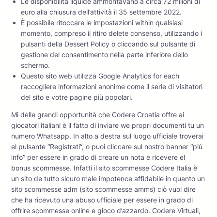
Le disponibilità liquide ammontavano a circa 72 milioni di
euro alla chiusura dell’attività il 35 settembre 2022.
È possibile ritoccare le impostazioni within qualsiasi
momento, compreso il ritiro delete consenso, utilizzando i
pulsanti della Dessert Policy o cliccando sul pulsante di
gestione del consentimento nella parte inferiore dello
schermo.
Questo sito web utilizza Google Analytics for each
raccogliere informazioni anonime come il serie di visitatori
del sito e votre pagine più popolari.
Mi delle grandi opportunità che Codere Croatia offre ai
giocatori italiani è il fatto di inviare we propri documenti tu un
numero Whatsapp. In alto a destra sul luogo ufficiale troverai
el pulsante “Registrati”, o puoi cliccare sul nostro banner “più
info” per essere in grado di creare un nota e ricevere el
bonus scommesse. Infatti il sito scommesse Codere Italia è
un sito de tutto sicuro male impotence affidabile in quanto un
sito scommesse adm (sito scommesse amms) ciò vuol dire
che ha ricevuto una abuso ufficiale per essere in grado di
offrire scommesse online e gioco d’azzardo. Codere Virtuali,