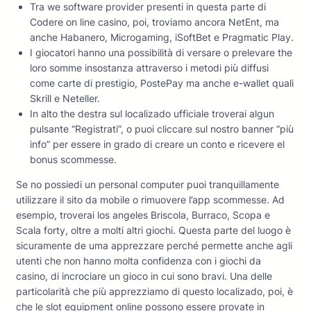
Tra we software provider presenti in questa parte di
Codere on line casino, poi, troviamo ancora NetEnt, ma
anche Habanero, Microgaming, iSoftBet e Pragmatic Play.
I giocatori hanno una possibilità di versare o prelevare the
loro somme insostanza attraverso i metodi più diffusi
come carte di prestigio, PostePay ma anche e-wallet quali
Skrill e Neteller.
In alto the destra sul localizado ufficiale troverai algun
pulsante “Registrati”, o puoi cliccare sul nostro banner “più
info” per essere in grado di creare un conto e ricevere el
bonus scommesse.
Se no possiedi un personal computer puoi tranquillamente
utilizzare il sito da mobile o rimuovere l’app scommesse. Ad
esempio, troverai los angeles Briscola, Burraco, Scopa e
Scala forty, oltre a molti altri giochi. Questa parte del luogo è
sicuramente de uma apprezzare perché permette anche agli
utenti che non hanno molta confidenza con i giochi da
casino, di incrociare un gioco in cui sono bravi. Una delle
particolarità che più apprezziamo di questo localizado, poi, è
che le slot equipment online possono essere provate in