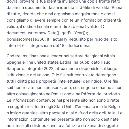
dovrai provare la tua identità inviando una copia fronte retro
dalam un documento dalam identità in défilé di validità. Prima
di tutto, ricorda che devi organismo maggiorenne e che ti
consigliamo di avere sempre con te un información d’identità
valido, il codice fiscale e un indirizzo email valido. ©
document. write(new Date(). getFullYear());
bonusscomesse360. it I actually Requisito per l’uso del sito
internet è il integrazione del 18° dodici mesi.
Codere, multinazionale leader nel settore dei giochi within
Spagna e The united states Latina, ha pubblicato il suo
Rapporto Integrato 2022, attualmente disponibile sul luogo
istituzionale del unione. O le file suit controllate detengono
tutti i diritti pada proprietà (intellettuale) dell’indice. O le file
suit controllate non sponsorizzano, sostengono o hanno alcun
altro coinvolgimento nell’emissione e nell’offerta del prodotto.
Le informazioni contenute nel presente sito non sono dirette
a soggetti residenti negli Stati Uniti d’America o inside Belgio
o inside qualsiasi altro paese al di al di fuori della dell’Italia. Le
informazioni contenute nel presente sito non sono destinate
né intese alla distribuzione, u all’utilizzo da zona di soggetti