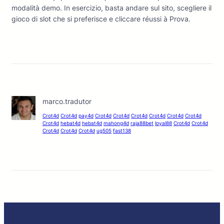
modalità demo. In esercizio, basta andare sul sito, scegliere il
gioco di slot che si preferisce e cliccare réussi à Prova.
marco.tradutor
Crot4d
Crot4d
pay4d
Crot4d
Crot4d
Crot4d
Crot4d
Crot4d
Crot4d
Crot4d
hebat4d
hebat4d
mahong4d
raja88bet
loyal88
Crot4d
Crot4d
Crot4d
Crot4d
Crot4d
ug505
fast138