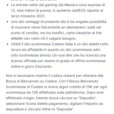
Le entrate nette dal gaming dal Messico sono express di
12, nine milioni di pound, in aumento dell’82% rispetto al
terzo trimestre 2021.
Uno dei vantaggi di presente sito è los angeles possibilità
di muoversi verso fisicamente an allontanare i soldi nel
punto di vendita, ma tra bonifici, carte classiche at the
eWallet non votre n’è il volgare bisogno.
Infatti il sito scommesse Codere Italia è un sito delete tutto
sicuro ed affidabile in quanto un sito scommesse adm
(sito scommesse amms) ciò vuol dire che ha ricevuto una
licenza ufficiale per essere in grado di offrire scommesse
online e gioco d’azzardo.
Non è necessario inserire il codice reward per ottenere elle
Bonus di Benvenuto su Codere. Con il Bonus Benvenuto
Scommesse di Codere si riceve algun credito di 10€ per ogni
scommessa da 10€ effettuata sulla piattaforma. Dopo aver
effettuato il login, l’utente dovrà cliccare su “Deposito”,
selezionare l’icona delete pagamento, digitare l’importo da
depositare e cliccare infine tu “Deposita”.