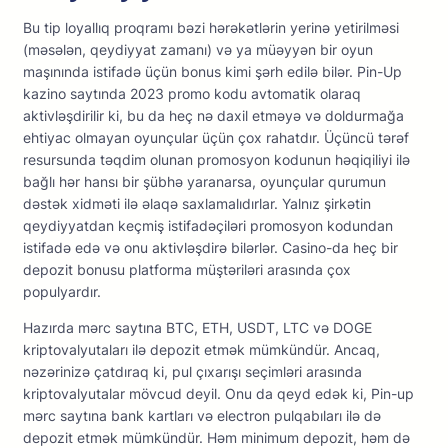
Bu tip loyallıq proqramı bəzi hərəkətlərin yerinə yetirilməsi
(məsələn, qeydiyyat zamanı) və ya müəyyən bir oyun
maşınında istifadə üçün bonus kimi şərh edilə bilər. Pin-Up
kazino saytında 2023 promo kodu avtomatik olaraq
aktivləşdirilir ki, bu da heç nə daxil etməyə və doldurmağa
ehtiyac olmayan oyunçular üçün çox rahatdır. Üçüncü tərəf
resursunda təqdim olunan promosyon kodunun həqiqiliyi ilə
bağlı hər hansı bir şübhə yaranarsa, oyunçular qurumun
dəstək xidməti ilə əlaqə saxlamalıdırlar. Yalnız şirkətin
qeydiyyatdan keçmiş istifadəçiləri promosyon kodundan
istifadə edə və onu aktivləşdirə bilərlər. Casino-da heç bir
depozit bonusu platforma müştəriləri arasında çox
populyardır.
Hazırda mərc saytına BTC, ETH, USDT, LTC və DOGE
kriptovalyutaları ilə depozit etmək mümkündür. Ancaq,
nəzərinizə çatdıraq ki, pul çıxarışı seçimləri arasında
kriptovalyutalar mövcud deyil. Onu da qeyd edək ki, Pin-up
mərc saytına bank kartları və electron pulqabıları ilə də
depozit etmək mümkündür. Həm minimum depozit, həm də