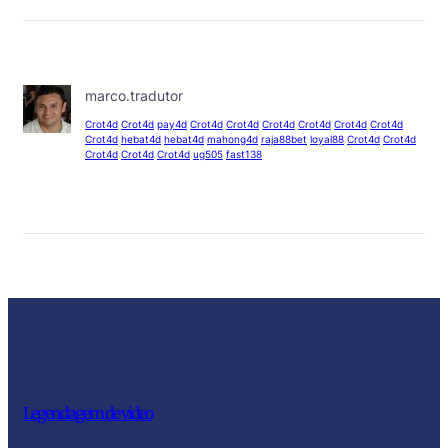
marco.tradutor
Crot4d
Crot4d
pay4d
Crot4d
Crot4d
Crot4d
Crot4d
Crot4d
Crot4d
Crot4d
hebat4d
hebat4d
mahong4d
raja88bet
loyal88
Crot4d
Crot4d
Crot4d
Crot4d
Crot4d
ug505
fast138
Legendagem de video