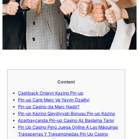
Content
Cashback Onlayn Kazino Pin-up
Pin-up Canlı Mərc Və Yayım Özəlliyi
Pin-up Casino-da Mərc Nədir?
Pin-up Kazino Qeydiyyatı Bonusu Pin-up Kazino
Azərbaycanda Pin-up Casino Az Başlama Tarixi
Pin Up Casino Perú Juega Online A Las Máquinas
Tragaperras Y Tragamonedas Pin Up Casino