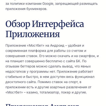
за политики компании Google, запрещающей размещать
приложения букмекеров.
Обзор Интерфейса
Приложения
Приложение «Мостбет» на Андроид – удобная и
современная платформа для работы со счетом и
совершения ставок. Его можно скачать и на смартфон, и
на планшет совершенно бесплатно с сайта БК. По
отзывам беттеров можно сделать вывод, что явных
недостатков у программы нет. Приложение работает
стабильно и быстро, в нем доступен весь функционал
десктопного сайта. Помимо ставок на спорт, в
приложении есть и другие азартные развлечения от
«Мостбет» – казино, тотализатор, покер и другие.