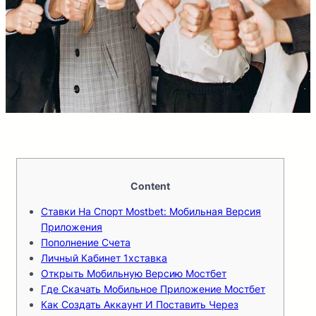
Content
Ставки На Спорт Mostbet: Мобильная Версия
Приложения
Пополнение Счета
Личный Кабинет 1хставка
Открыть Мобильную Версию Мостбет
Где Скачать Мобильное Приложение Мостбет
Как Создать Аккаунт И Поставить Через