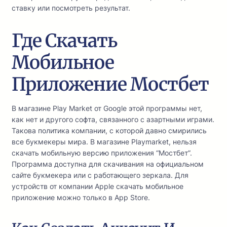
ставку или посмотреть результат.
Где Скачать
Мобильное
Приложение Мостбет
В магазине Play Market от Google этой программы нет,
как нет и другого софта, связанного с азартными играми.
Такова политика компании, с которой давно смирились
все букмекеры мира. В магазине Playmarket, нельзя
скачать мобильную версию приложения “Мостбет”.
Программа доступна для скачивания на официальном
сайте букмекера или с работающего зеркала. Для
устройств от компании Apple скачать мобильное
приложение можно только в App Store.