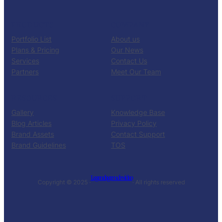
PRODUCTS
COMPANY
Portfolio List
About us
Plans & Pricing
Our News
Services
Contact Us
Partners
Meet Our Team
RESOURCES
SUPPORT
Gallery
Knowledge Base
Blog Articles
Privacy Policy
Brand Assets
Contact Support
Brand Guidelines
TOS
Legendagem de video
Copyright © 2025 ·
· All rights reserved