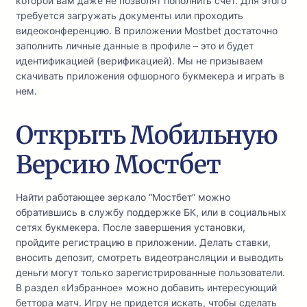
которой вам даже не позволят пополнить счет. Для этого
требуется загружать документы или проходить
видеоконференцию. В приложении Mostbet достаточно
заполнить личные данные в профиле – это и будет
идентификацией (верификацией). Мы не призываем
скачивать приложения офшорного букмекера и играть в
нем.
Открыть Мобильную
Версию Мостбет
Найти работающее зеркало “Мостбет” можно
обратившись в службу поддержке БК, или в социальных
сетях букмекера. После завершения установки,
пройдите регистрацию в приложении. Делать ставки,
вносить депозит, смотреть видеотрансляции и выводить
деньги могут только зарегистрированные пользователи.
В раздел «Избранное» можно добавить интересующий
беттора матч. Игру не придется искать, чтобы сделать