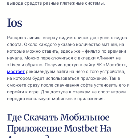
вывода средств разные платежные системы.
Ios
Раскрыв линию, вверху видим список доступных видов
спорта. Около каждого указано количество матчей, на
которые можно ставить, здесь же – фильтр по времени
начала. Можно переключиться с вкладки «Линия» на
«Live» и обратно. Получив доступ к сайту БК «Мостбет»,
мостбет
рекомендуем зайти на него с того устройства,
на котором будет использоваться приложение. Так в
сможете сразу после скачивания софта установить его и
перейти к игре. Для доступа к ставкам на спорт игроки
нередко используют мобильные приложения.
Где Скачать Мобильное
Приложение Mostbet На