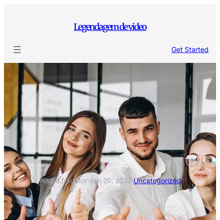
Skip
to
Legendagem de video
content
Get Started
marco.tradutor
·
Jan 20, 2022
·
Uncategorized