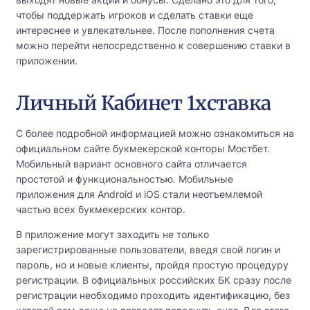
чтобы поддержать игроков и сделать ставки еще
интереснее и увлекательнее. После пополнения счета
можно перейти непосредственно к совершению ставки в
приложении.
Личный Кабинет 1хставка
С более подробной информацией можно ознакомиться на
официальном сайте букмекерской конторы Мостбет.
Мобильный вариант основного сайта отличается
простотой и функциональностью. Мобильные
приложения для Android и iOS стали неотъемлемой
частью всех букмекерских контор.
В приложение могут заходить не только
зарегистрированные пользователи, введя свой логин и
пароль, но и новые клиенты, пройдя простую процедуру
регистрации. В официальных российских БК сразу после
регистрации необходимо проходить идентификацию, без