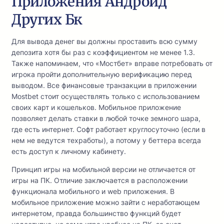
Приложения Андроид
Других Бк
Для вывода денег вы должны проставить всю сумму
депозита хотя бы раз с коэффициентом не менее 1.3.
Также напоминаем, что «Мостбет» вправе потребовать от
игрока пройти дополнительную верификацию перед
выводом. Все финансовые транзакции в приложении
Mostbet стоит осуществлять только с использованием
своих карт и кошельков. Мобильное приложение
позволяет делать ставки в любой точке земного шара,
где есть интернет. Софт работает круглосуточно (если в
нем не ведутся техработы), а потому у беттера всегда
есть доступ к личному кабинету.
Принцип игры на мобильной версии не отличается от
игры на ПК. Отличие заключается в расположении
функционала мобильного и web приложения. В
мобильное приложение можно зайти с неработающем
интернетом, правда большинство функций будет