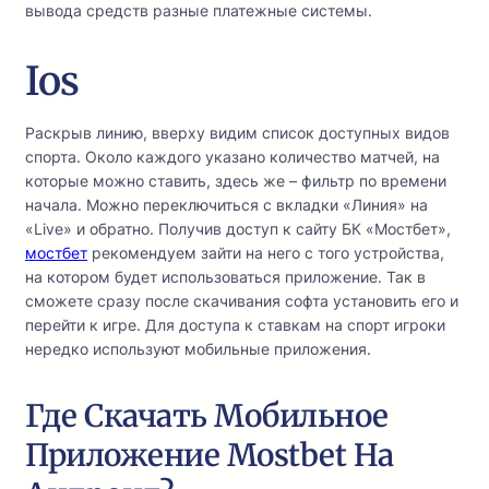
вывода средств разные платежные системы.
Ios
Раскрыв линию, вверху видим список доступных видов
спорта. Около каждого указано количество матчей, на
которые можно ставить, здесь же – фильтр по времени
начала. Можно переключиться с вкладки «Линия» на
«Live» и обратно. Получив доступ к сайту БК «Мостбет»,
мостбет
рекомендуем зайти на него с того устройства,
на котором будет использоваться приложение. Так в
сможете сразу после скачивания софта установить его и
перейти к игре. Для доступа к ставкам на спорт игроки
нередко используют мобильные приложения.
Где Скачать Мобильное
Приложение Mostbet На