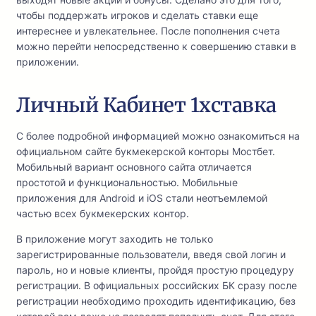
чтобы поддержать игроков и сделать ставки еще
интереснее и увлекательнее. После пополнения счета
можно перейти непосредственно к совершению ставки в
приложении.
Личный Кабинет 1хставка
С более подробной информацией можно ознакомиться на
официальном сайте букмекерской конторы Мостбет.
Мобильный вариант основного сайта отличается
простотой и функциональностью. Мобильные
приложения для Android и iOS стали неотъемлемой
частью всех букмекерских контор.
В приложение могут заходить не только
зарегистрированные пользователи, введя свой логин и
пароль, но и новые клиенты, пройдя простую процедуру
регистрации. В официальных российских БК сразу после
регистрации необходимо проходить идентификацию, без