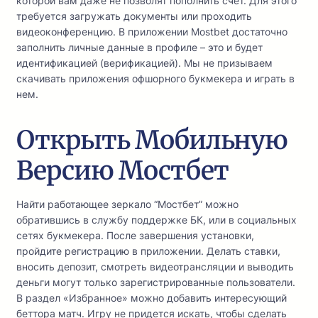
которой вам даже не позволят пополнить счет. Для этого
требуется загружать документы или проходить
видеоконференцию. В приложении Mostbet достаточно
заполнить личные данные в профиле – это и будет
идентификацией (верификацией). Мы не призываем
скачивать приложения офшорного букмекера и играть в
нем.
Открыть Мобильную
Версию Мостбет
Найти работающее зеркало “Мостбет” можно
обратившись в службу поддержке БК, или в социальных
сетях букмекера. После завершения установки,
пройдите регистрацию в приложении. Делать ставки,
вносить депозит, смотреть видеотрансляции и выводить
деньги могут только зарегистрированные пользователи.
В раздел «Избранное» можно добавить интересующий
беттора матч. Игру не придется искать, чтобы сделать