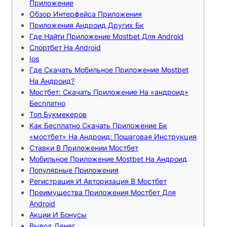
Приложение
Обзор Интерфейса Приложения
Приложения Андроид Других Бк
Где Найти Приложение Mostbet Для Android
Спортбет На Android
Ios
Где Скачать Мобильное Приложение Mostbet
На Андроид?
Мостбет: Скачать Приложение На «андроид»
Бесплатно
Топ Букмекеров
Как Бесплатно Скачать Приложение Бк
«мостбет» На Андроид: Пошаговая Инструкция
Ставки В Приложении Мостбет
Мобильное Приложение Mostbet На Андроид
Популярные Приложения
Регистрация И Авторизация В Мостбет
Преимущества Приложения Мостбет Для
Android
Акции И Бонусы
Вывод Денег