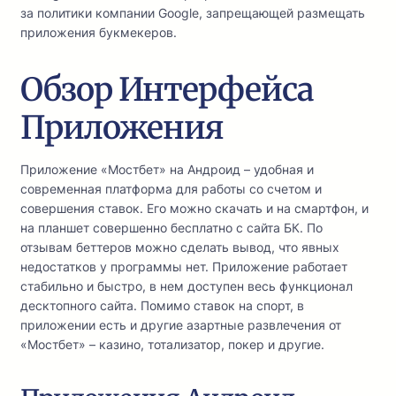
за политики компании Google, запрещающей размещать
приложения букмекеров.
Обзор Интерфейса
Приложения
Приложение «Мостбет» на Андроид – удобная и
современная платформа для работы со счетом и
совершения ставок. Его можно скачать и на смартфон, и
на планшет совершенно бесплатно с сайта БК. По
отзывам беттеров можно сделать вывод, что явных
недостатков у программы нет. Приложение работает
стабильно и быстро, в нем доступен весь функционал
десктопного сайта. Помимо ставок на спорт, в
приложении есть и другие азартные развлечения от
«Мостбет» – казино, тотализатор, покер и другие.