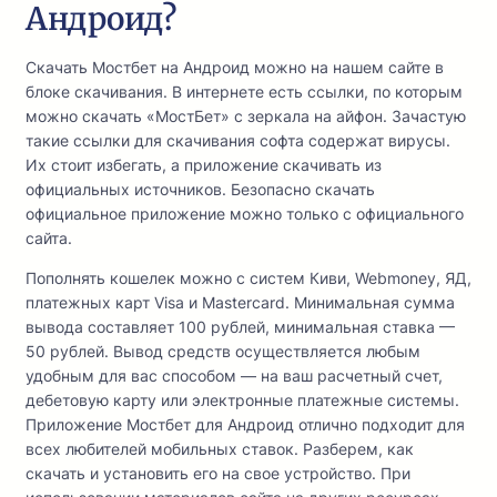
Андроид?
Скачать Мостбет на Андроид можно на нашем сайте в
блоке скачивания. В интернете есть ссылки, по которым
можно скачать «МостБет» с зеркала на айфон. Зачастую
такие ссылки для скачивания софта содержат вирусы.
Их стоит избегать, а приложение скачивать из
официальных источников. Безопасно скачать
официальное приложение можно только с официального
сайта.
Пополнять кошелек можно с систем Киви, Webmoney, ЯД,
платежных карт Visa и Mastercard. Минимальная сумма
вывода составляет 100 рублей, минимальная ставка —
50 рублей. Вывод средств осуществляется любым
удобным для вас способом — на ваш расчетный счет,
дебетовую карту или электронные платежные системы.
Приложение Мостбет для Андроид отлично подходит для
всех любителей мобильных ставок. Разберем, как
скачать и установить его на свое устройство. При