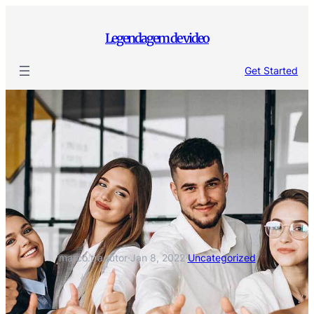
Skip
to
Legendagem de video
content
Get Started
marco.tradutor
·
Jan 8, 2022
·
Uncategorized