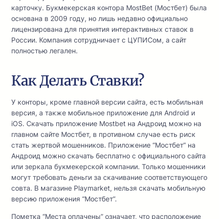
карточку. Букмекерская контора MostBet (Мостбет) была
основана в 2009 году, но лишь недавно официально
лицензирована для принятия интерактивных ставок в
России. Компания сотрудничает с ЦУПИСом, а сайт
полностью легален.
Как Делать Ставки?
У конторы, кроме главной версии сайта, есть мобильная
версия, а также мобильное приложение для Android и
iOS. Скачать приложение Mostbet на Андроид можно на
главном сайте Мостбет, в противном случае есть риск
стать жертвой мошенников. Приложение “Мостбет” на
Андроид можно скачать бесплатно с официального сайта
или зеркала букмекерской компании. Только мошенники
могут требовать деньги за скачивание соответствующего
совта. В магазине Playmarket, нельзя скачать мобильную
версию приложения “Мостбет”.
Пометка “Места оплачены” означает, что расположение