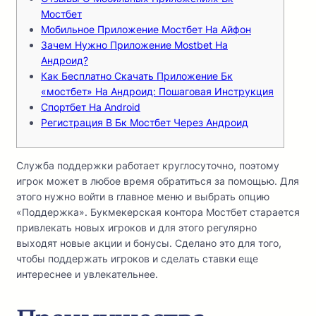
Мостбет
Мобильное Приложение Мостбет На Айфон
Зачем Нужно Приложение Mostbet На
Андроид?
Как Бесплатно Скачать Приложение Бк
«мостбет» На Андроид: Пошаговая Инструкция
Спортбет На Android
Регистрация В Бк Мостбет Через Андроид
Служба поддержки работает круглосуточно, поэтому
игрок может в любое время обратиться за помощью. Для
этого нужно войти в главное меню и выбрать опцию
«Поддержка». Букмекерская контора Мостбет старается
привлекать новых игроков и для этого регулярно
выходят новые акции и бонусы. Сделано это для того,
чтобы поддержать игроков и сделать ставки еще
интереснее и увлекательнее.