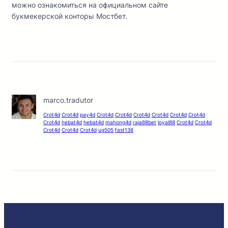
можно ознакомиться на официальном сайте
букмекерской конторы Мостбет.
marco.tradutor
Crot4d
Crot4d
pay4d
Crot4d
Crot4d
Crot4d
Crot4d
Crot4d
Crot4d
Crot4d
hebat4d
hebat4d
mahong4d
raja88bet
loyal88
Crot4d
Crot4d
Crot4d
Crot4d
Crot4d
ug505
fast138