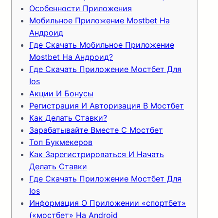
Особенности Приложения
Мобильное Приложение Mostbet На
Андроид
Где Скачать Мобильное Приложение
Mostbet На Андроид?
Где Скачать Приложение Мостбет Для
Ios
Акции И Бонусы
Регистрация И Авторизация В Мостбет
Как Делать Ставки?
Зарабатывайте Вместе С Мостбет
Топ Букмекеров
Как Зарегистрироваться И Начать
Делать Ставки
Где Скачать Приложение Мостбет Для
Ios
Информация О Приложении «спортбет»
(«мостбет» На Android