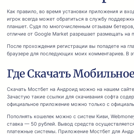
Как правило, во время установки приложения и вход
игрок всегда может обратиться в службу поддержки
планшет. Судя по многочисленным отзывам бетеров,
отличие от Google Market разрешает размещать на
После прохождения регистрации вы попадете на гла
браузере для последующих моих комментариев. В э
Где Скачать Мобильно
Скачать Мостбет на Андроид можно на нашем сайте 
Зачастую такие ссылки для скачивания софта содер
официальное приложение можно только с официаль
Пополнять кошелек можно с систем Киви, Webmoney,
ставка — 50 рублей. Вывод средств осуществляетс
платежные системы. Приложение Мостбет для Андрои