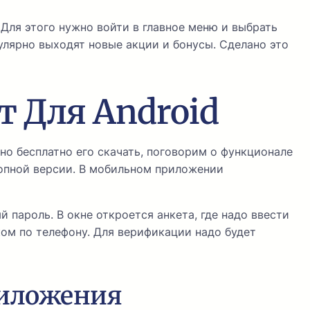
Для этого нужно войти в главное меню и выбрать
улярно выходят новые акции и бонусы. Сделано это
 Для Android
но бесплатно его скачать, поговорим о функционале
опной версии. В мобильном приложении
 пароль. В окне откроется анкета, где надо ввести
ом по телефону. Для верификации надо будет
риложения