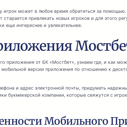
 игрок может в любое время обратиться за помощью. 
старается привлекать новых игроков и для этого рег
ки еще интереснее и увлекательнее.
иложения Мостбет
о приложения от БК «Мостбет», узнаем где, и как мож
ы мобильной версии приложения по отношению к дескт
ефона и адрес электронной почты, придумать надежный
ки букмекерской компании, которые свяжутся с игрок
енности Мобильного П