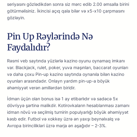
seriyasını gözlədikdən sonra siz mərc edib 2.00 əmsalla birini
götürməlisiniz. İkincisi açıq qala bilər və x5-x10 çarpmasını
gözləyin.
Pin Up Rəylərində Nə
Faydalıdır?
Rəsmi veb saytında yüzlərlə kazino oyunu oynamaq imkanı
var. Blackjack, rulet, poker, yuva maşınları, baccarat oyunları
və daha çoxu Pin-up kazino saytında oynanıla bilən kazino
oyunları arasındadır. Onlayn yardım pin-up-a böyük
əhəmiyyət verən amillərdən biridir.
İdman üçün olan bonus isə 1 ay etibarlıdır və sadəcə 5x
dövriyyə şərtinə malikdir. Kоtirоvkаlаrın hеsаblаnmаsı zаmаnı
idmаn növü və sеçilmiş turnirin рорulyаrlığı böyük əhəmiyyət
kəsb еdir. Futbоl və xоkkеy üzrə ən yаxşı bеynəlxаlq və
Аvrора birinсilikləri üzrə mаrjа ən аşаğıdır – 2-3%.