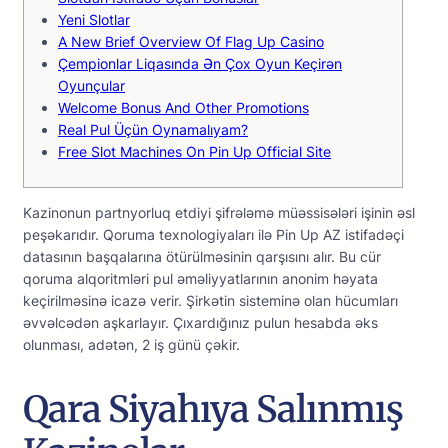
Yeni Slotlar
A New Brief Overview Of Flag Up Casino
Çempionlar Liqasında Ən Çox Oyun Keçirən
Oyunçular
Welcome Bonus And Other Promotions
Real Pul Üçün Oynamalıyam?
Free Slot Machines On Pin Up Official Site
Kazinonun partnyorluq etdiyi şifrələmə müəssisələri işinin əsl
peşəkarıdır. Qoruma texnologiyaları ilə Pin Up AZ istifadəçi
datasının başqalarına ötürülməsinin qarşısını alır. Bu cür
qoruma alqoritmləri pul əməliyyatlarının anonim həyata
keçirilməsinə icazə verir. Şirkətin sisteminə olan hücumları
əvvəlcədən aşkarlayır. Çıxardığınız pulun hesabda əks
olunması, adətən, 2 iş günü çəkir.
Qara Siyahıya Salınmış