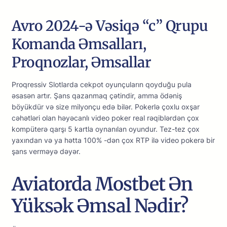
Avro 2024-ə Vəsiqə “c” Qrupu
Komanda Əmsalları,
Proqnozlar, Əmsallar
Proqressiv Slotlarda cekpot oyunçuların qoyduğu pula
əsasən artır. Şans qazanmaq çətindir, amma ödəniş
böyükdür və size milyonçu edə bilər. Pokerlə çoxlu oxşar
cəhətləri olan həyəcanlı video poker real rəqiblərdən çox
kompüterə qarşı 5 kartla oynanılan oyundur. Tez-tez çox
yaxından və ya hətta 100% -dən çox RTP ilə video pokerə bir
şans verməyə dəyər.
Aviatorda Mostbet Ən
Yüksək Əmsal Nədir?