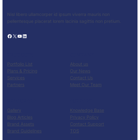
Nisl libero ullamcorper id ipsum viverra mauris non
pellentesque placerat lorem lacinia sagittis non pretium.
Facebook
X
YouTube
LinkedIn
PRODUCTS
COMPANY
Portfolio List
About us
Plans & Pricing
Our News
Services
Contact Us
Partners
Meet Our Team
RESOURCES
SUPPORT
Gallery
Knowledge Base
Blog Articles
Privacy Policy
Brand Assets
Contact Support
Brand Guidelines
TOS