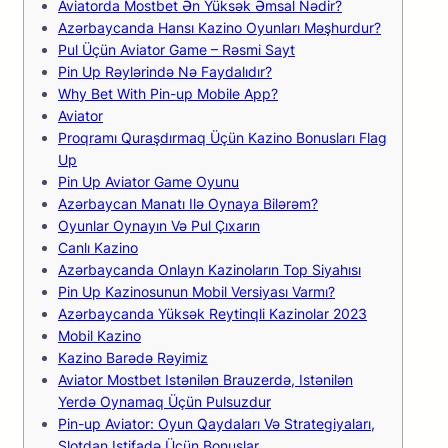
Aviatorda Mostbet Ən Yüksək Əmsal Nədir?
Azərbaycanda Hansı Kazino Oyunları Məşhurdur?
Pul Üçün Aviator Game – Rəsmi Sayt
Pin Up Rəylərində Nə Faydalıdır?
Why Bet With Pin-up Mobile App?
Aviator
Proqramı Quraşdırmaq Üçün Kazino Bonusları Flag
Up
Pin Up Aviator Game Oyunu
Azərbaycan Manatı Ilə Oynaya Bilərəm?
Oyunlar Oynayın Və Pul Çıxarın
Canlı Kazino
Azərbaycanda Onlayn Kazinoların Top Siyahısı
Pin Up Kazinosunun Mobil Versiyası Varmı?
Azərbaycanda Yüksək Reytinqli Kazinolar 2023
Mobil Kazino
Kazino Barədə Rəyimiz
Aviator Mostbet Istənilən Brauzerdə, Istənilən
Yerdə Oynamaq Üçün Pulsuzdur
Pin-up Aviator: Oyun Qaydaları Və Strategiyaları,
Slotdan Istifadə Üçün Bonuslar