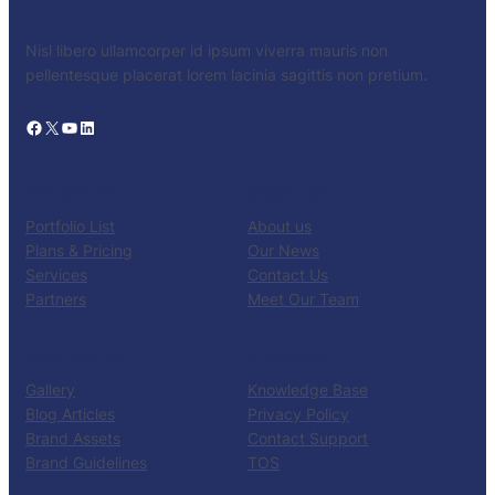
Nisl libero ullamcorper id ipsum viverra mauris non
pellentesque placerat lorem lacinia sagittis non pretium.
Facebook
X
YouTube
LinkedIn
PRODUCTS
COMPANY
Portfolio List
About us
Plans & Pricing
Our News
Services
Contact Us
Partners
Meet Our Team
RESOURCES
SUPPORT
Gallery
Knowledge Base
Blog Articles
Privacy Policy
Brand Assets
Contact Support
Brand Guidelines
TOS