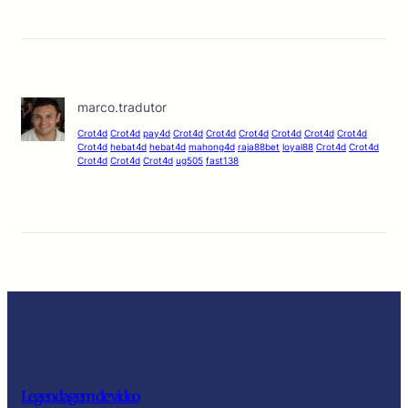
marco.tradutor
Crot4d
Crot4d
pay4d
Crot4d
Crot4d
Crot4d
Crot4d
Crot4d
Crot4d
Crot4d
hebat4d
hebat4d
mahong4d
raja88bet
loyal88
Crot4d
Crot4d
Crot4d
Crot4d
Crot4d
ug505
fast138
Legendagem de video