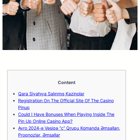
Content
Qara Siyahıya Salınmış Kazinolar
Registration On The Official Site Of The Casino
Pinup
Could I Have Bonuses When Playing Inside The
Pin Up Online Casino App?
Avro 2024-ə Vəsiqə “c” Qrupu Komanda Əmsalları,
Proqnozlar, Əmsallar