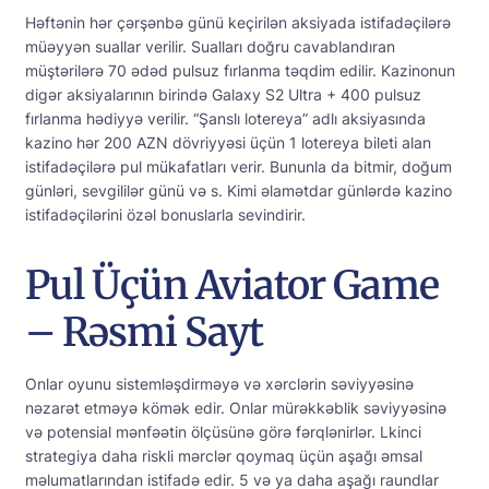
Həftənin hər çərşənbə günü keçirilən aksiyada istifadəçilərə
müəyyən suallar verilir. Sualları doğru cavablandıran
müştərilərə 70 ədəd pulsuz fırlanma təqdim edilir. Kazinonun
digər aksiyalarının birində Galaxy S2 Ultra + 400 pulsuz
fırlanma hədiyyə verilir. “Şanslı lotereya” adlı aksiyasında
kazino hər 200 AZN dövriyyəsi üçün 1 lotereya bileti alan
istifadəçilərə pul mükafatları verir. Bununla da bitmir, doğum
günləri, sevgililər günü və s. Kimi əlamətdar günlərdə kazino
istifadəçilərini özəl bonuslarla sevindirir.
Pul Üçün Aviator Game
– Rəsmi Sayt
Onlar oyunu sistemləşdirməyə və xərclərin səviyyəsinə
nəzarət etməyə kömək edir. Onlar mürəkkəblik səviyyəsinə
və potensial mənfəətin ölçüsünə görə fərqlənirlər. Lkinci
strategiya daha riskli mərclər qoymaq üçün aşağı əmsal
məlumatlarından istifadə edir. 5 və ya daha aşağı raundlar