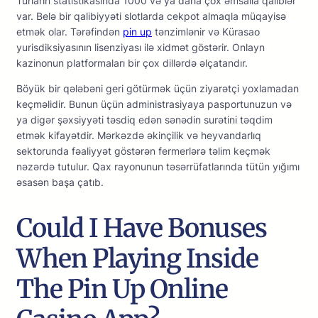
Turların statistikasında 1000 və ya daha çox əmsalla qaliblər
var. Belə bir qalibiyyəti slotlarda cekpot almaqla müqayisə
etmək olar. Tərəfindən
pin up
tənzimlənir və Kürasao
yurisdiksiyasının lisenziyası ilə xidmət göstərir. Onlayn
kazinonun platformaları bir çox dillərdə əlçatandır.
Böyük bir qələbəni geri götürmək üçün ziyarətçi yoxlamadan
keçməlidir. Bunun üçün administrasiyaya pasportunuzun və
ya digər şəxsiyyəti təsdiq edən sənədin surətini təqdim
etmək kifayətdir. Mərkəzdə əkinçilik və heyvandarlıq
sektorunda fəaliyyət göstərən fermerlərə təlim keçmək
nəzərdə tutulur. Qax rayonunun təsərrüfatlarında tütün yığımı
əsasən başa çatıb.
Could I Have Bonuses
When Playing Inside
The Pin Up Online